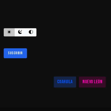
ES INFORMATIVO
Suscribir
Al suscribirte aceptas nuestra
política de privacidad
LAS MEJORES NOTICIAS EN TU REGIÓN
Coahuila
Nuevo León