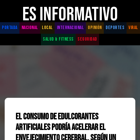
ES INFORMATIVO
PORTADA
NACIONAL
LOCAL
INTERNACIONAL
OPINIÓN
DEPORTES
VIRAL
SALUD & FITNESS
SEGURIDAD
El consumo de edulcorantes
artificiales podría acelerar el
envejecimiento cerebral, según un