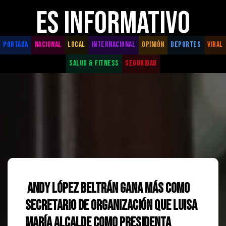
ES INFORMATIVO
PORTADA
NACIONAL
LOCAL
INTERNACIONAL
OPINIÓN
DEPORTES
VIRAL
SALUD & FITNESS
SEGURIDAD
Andy López Beltrán gana más como
secretario de Organización que Luisa
María Alcalde como presidenta