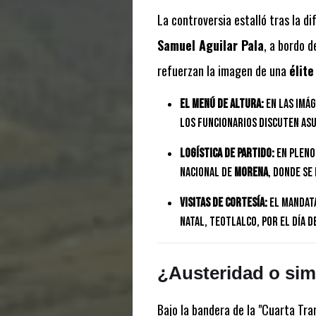
La controversia estalló tras la d
Samuel Aguilar Pala
, a bordo d
refuerzan la imagen de una
élit
El menú de altura:
En las imág
los funcionarios discuten asu
Logística de partido:
En pleno
Nacional de
Morena
, donde se 
Visitas de cortesía:
El mandata
natal, Teotlalco, por el Día d
¿Austeridad o sim
Bajo la bandera de la "Cuarta Tra