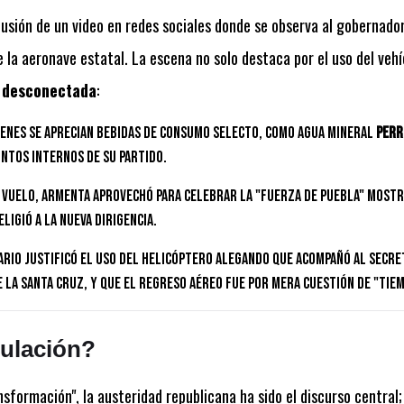
ifusión de un video en redes sociales donde se observa al gobernador
e la aeronave estatal. La escena no solo destaca por el uso del vehíc
e desconectada
:
enes se aprecian bebidas de consumo selecto, como agua mineral
Perr
ntos internos de su partido.
 vuelo, Armenta aprovechó para celebrar la "fuerza de Puebla" mostr
eligió a la nueva dirigencia.
rio justificó el uso del helicóptero alegando que acompañó al secret
e la Santa Cruz, y que el regreso aéreo fue por mera cuestión de "tiem
ulación?
nsformación", la austeridad republicana ha sido el discurso central;