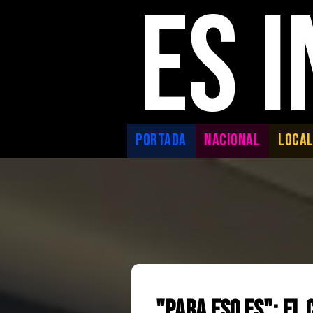
ES 
PORTADA
NACIONAL
LOCA
"Para eso es": El