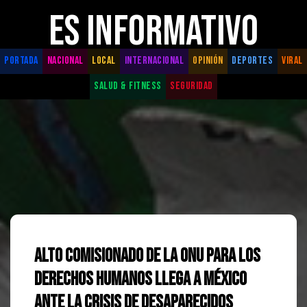
ES INFORMATIVO
PORTADA
NACIONAL
LOCAL
INTERNACIONAL
OPINIÓN
DEPORTES
VIRAL
SALUD & FITNESS
SEGURIDAD
Alto Comisionado de la ONU para los
Derechos Humanos llega a México
ante la crisis de desaparecidos