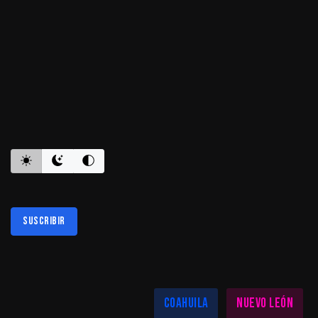
ES INFORMATIVO
Suscribir
Al suscribirte aceptas nuestra
política de privacidad
LAS MEJORES NOTICIAS EN TU REGIÓN
Coahuila
Nuevo León