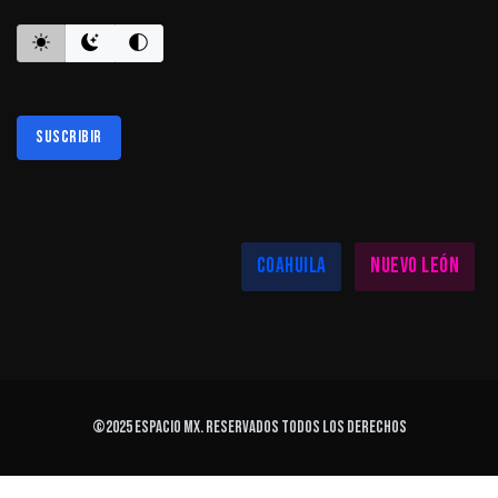
Suscribir
Al suscribirte aceptas nuestra
política de privacidad
LAS MEJORES NOTICIAS EN TU REGIÓN
Coahuila
Nuevo León
©2025
ESPACIO MX
. Reservados todos los derechos