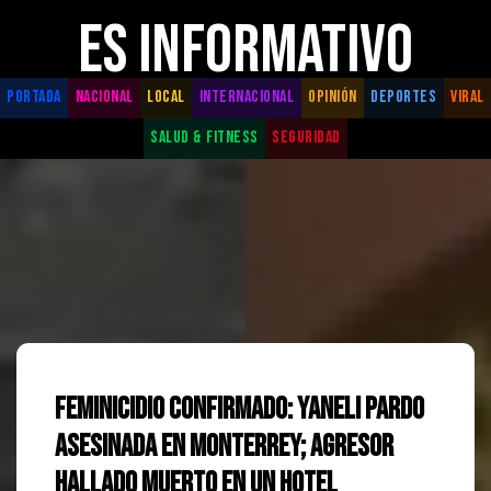
ES INFORMATIVO
PORTADA
NACIONAL
LOCAL
INTERNACIONAL
OPINIÓN
DEPORTES
VIRAL
SALUD & FITNESS
SEGURIDAD
Feminicidio Confirmado: Yaneli Pardo
Asesinada en Monterrey; Agresor
Hallado Muerto en un Hotel