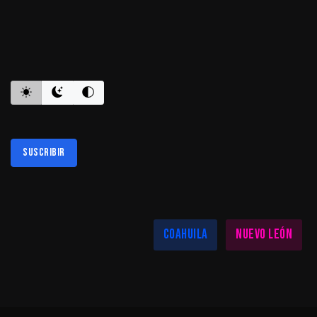
ES INFORMATIVO
Suscribir
Al suscribirte aceptas nuestra
política de privacidad
LAS MEJORES NOTICIAS EN TU REGIÓN
Coahuila
Nuevo León