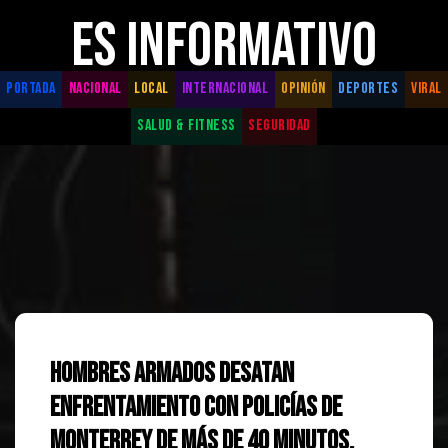
ES INFORMATIVO
PORTADA
NACIONAL
LOCAL
INTERNACIONAL
OPINIÓN
DEPORTES
VIRAL
SALUD & FITNESS
SEGURIDAD
Hombres armados desatan
enfrentamiento con policías de
Monterrey de más de 40 minutos.