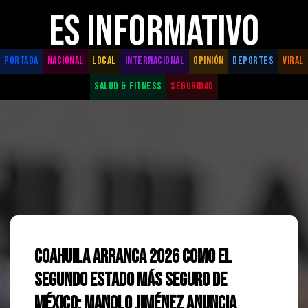
ES INFORMATIVO
PORTADA
NACIONAL
LOCAL
INTERNACIONAL
OPINIÓN
DEPORTES
VIRAL
SALUD & FITNESS
SEGURIDAD
Coahuila arranca 2026 como el
segundo estado más seguro de
México: Manolo Jiménez anuncia