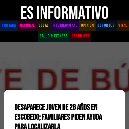
ES INFORMATIVO
PORTADA
NACIONAL
LOCAL
INTERNACIONAL
OPINIÓN
DEPORTES
VIRAL
SALUD & FITNESS
SEGURIDAD
Desaparece Joven de 26 Años en
Escobedo; Familiares Piden Ayuda
para Localizarla