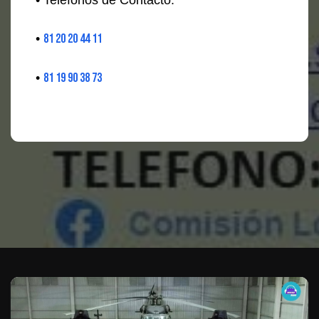
•
81 20 20 44 11
•
81 19 90 38 73
Te puede interesar