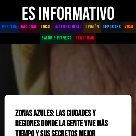
ES INFORMATIVO
PORTADA
NACIONAL
LOCAL
INTERNACIONAL
OPINIÓN
DEPORTES
VIRAL
SALUD & FITNESS
SEGURIDAD
Zonas Azules: Las ciudades y
regiones donde la gente vive más
tiempo y sus secretos mejor