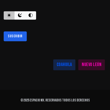
ES INFORMATIVO
Suscribir
Al suscribirte aceptas nuestra
política de privacidad
LAS MEJORES NOTICIAS EN TU REGIÓN
Coahuila
Nuevo León
©2025
ESPACIO MX
. Reservados todos los derechos