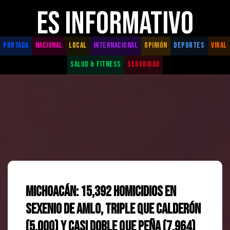
ES INFORMATIVO
PORTADA
NACIONAL
LOCAL
INTERNACIONAL
OPINIÓN
DEPORTES
VIRAL
SALUD & FITNESS
SEGURIDAD
Michoacán: 15,392 homicidios en
sexenio de AMLO, triple que Calderón
(5,000) y casi doble que Peña (7,964)