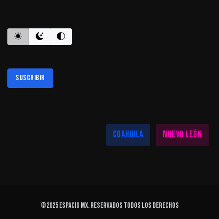
ES INFORMATIVO
Suscribir
Al suscribirte aceptas nuestra
política de privacidad
LAS MEJORES NOTICIAS EN TU REGIÓN
Coahuila
Nuevo León
©2025
ESPACIO MX
. Reservados todos los derechos