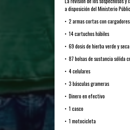
La revisión de los sospechosos y 
a disposición del Ministerio Públ
•
2 armas cortas con cargadores
•
14 cartuchos hábiles
•
69 dosis de hierba verde y seca
•
87 bolsas de sustancia sólida c
•
4 celulares
•
3 básculas grameras
•
Dinero en efectivo
•
1 casco
•
1 motocicleta