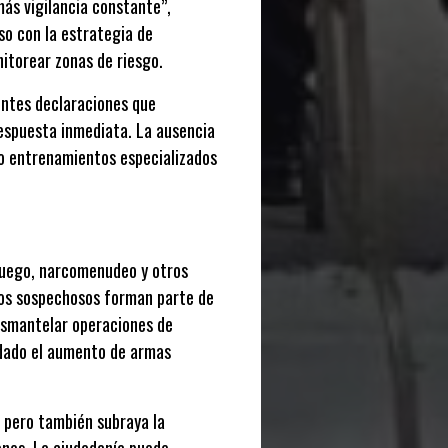
más vigilancia constante”,
so con la estrategia de
itorear zonas de riesgo.
entes declaraciones que
respuesta inmediata. La ausencia
do entrenamientos especializados
 fuego, narcomenudeo y otros
 los sospechosos forman parte de
desmantelar operaciones de
 dado el aumento de armas
, pero también subraya la
enes. La ciudadanía puede