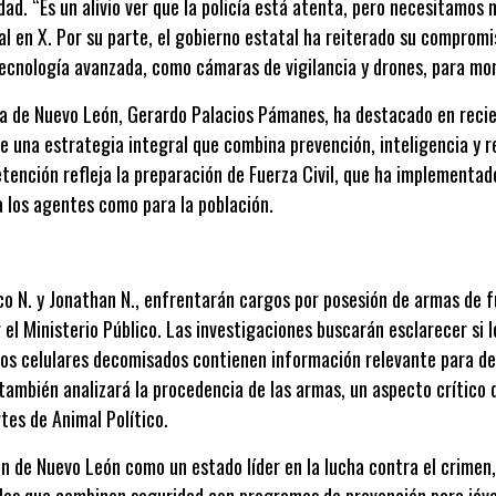
dad. “Es un alivio ver que la policía está atenta, pero necesitamos 
l en X. Por su parte, el gobierno estatal ha reiterado su compromi
tecnología avanzada, como cámaras de vigilancia y drones, para mon
ca de Nuevo León, Gerardo Palacios Pámanes, ha destacado en reci
e una estrategia integral que combina prevención, inteligencia y 
tención refleja la preparación de Fuerza Civil, que ha implementa
a los agentes como para la población.
rco N. y Jonathan N., enfrentarán cargos por posesión de armas de
 el Ministerio Público. Las investigaciones buscarán esclarecer si
i los celulares decomisados contienen información relevante para 
ambién analizará la procedencia de las armas, un aspecto crítico
tes de Animal Político.
ón de Nuevo León como un estado líder en la lucha contra el crimen
les que combinen seguridad con programas de prevención para jóv