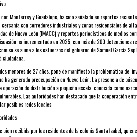
ivo
te con Monterrey y Guadalupe, ha sido señalado en reportes recien
cercanía con corredores industriales y zonas residenciales de alt
lidad de Nuevo León (IMACC) y reportes periodísticos de medios como
 disuasión ha incrementado en 2025, con más de 200 detenciones rel
comiso se suma a los esfuerzos del gobierno de Samuel García Sepúl
ad ciudadana.
odos menores de 27 años, pone de manifiesto la problemática del i
que ha generado preocupación en Nuevo León. La presencia de báscul
na operación de distribución a pequeña escala, conocida como nar
nerables. Las autoridades han destacado que la cooperación entre 
ar posibles redes locales.
oridades
e bien recibida por los residentes de la colonia Santa Isabel, quie