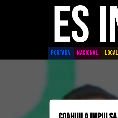
ES 
PORTADA
NACIONAL
LOCA
Coahuila impulsa 