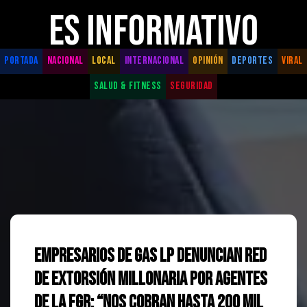
ES INFORMATIVO
PORTADA
NACIONAL
LOCAL
INTERNACIONAL
OPINIÓN
DEPORTES
VIRAL
SALUD & FITNESS
SEGURIDAD
Empresarios de gas LP denuncian red
de extorsión millonaria por agentes
de la FGR: “Nos cobran hasta 200 mil