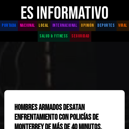
ES INFORMATIVO
PORTADA
NACIONAL
LOCAL
INTERNACIONAL
OPINIÓN
DEPORTES
VIRAL
SALUD & FITNESS
SEGURIDAD
Hombres armados desatan
enfrentamiento con policías de
Monterrey de más de 40 minutos.