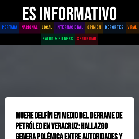
ES INFORMATIVO
PORTADA
NACIONAL
LOCAL
INTERNACIONAL
OPINIÓN
DEPORTES
VIRAL
SALUD & FITNESS
SEGURIDAD
Muere delfín en medio del derrame de
petróleo en Veracruz: hallazgo
genera polémica entre autoridades y