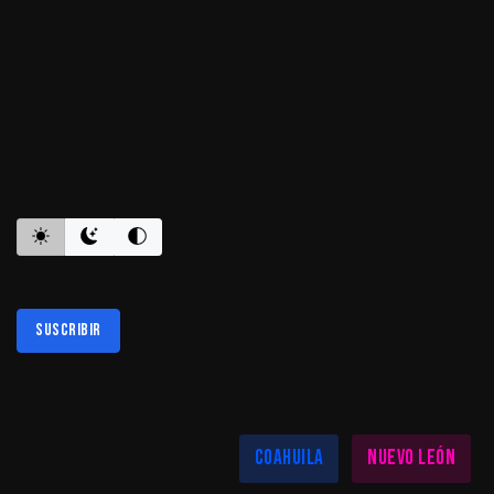
ES INFORMATIVO
Suscribir
Al suscribirte aceptas nuestra
política de privacidad
LAS MEJORES NOTICIAS EN TU REGIÓN
Coahuila
Nuevo León