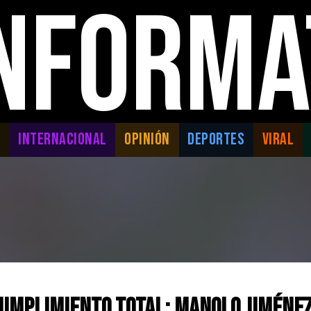
INFORMA
L
INTERNACIONAL
OPINIÓN
DEPORTES
VIRAL
 cumplimiento total; Manolo Jiméne