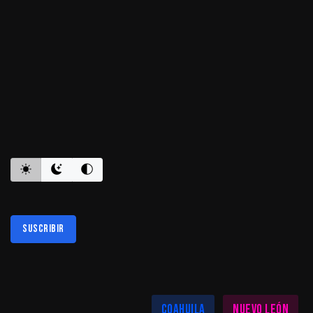
ES INFORMATIVO
Suscribir
Al suscribirte aceptas nuestra
política de privacidad
LAS MEJORES NOTICIAS EN TU REGIÓN
Coahuila
Nuevo León