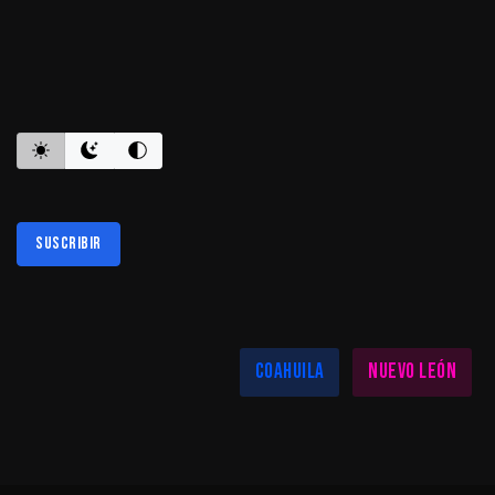
ES INFORMATIVO
Suscribir
Al suscribirte aceptas nuestra
política de privacidad
LAS MEJORES NOTICIAS EN TU REGIÓN
Coahuila
Nuevo León