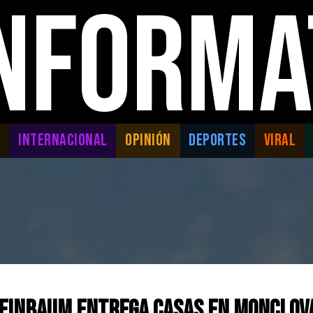
INFORMA
L
INTERNACIONAL
OPINIÓN
DEPORTES
VIRAL
heinbaum entrega casas en Monclov