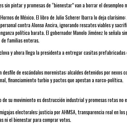
s sin pintar y promesas de “bienestar” van a borrar el desempleo m
Hornos de México. El libro de Julio Scherer Ibarra lo deja clarísimo
personal contra Alonso Ancira, ignorando rescates viables y sacri
ganza política barata. El gobernador Manolo Jiménez lo señala sin
 de familias enteras.
lova y ahora llega la presidenta a entregar casitas prefabricadas
n desfile de escándalos morenistas: alcaldes detenidos por nexos c
nal, financiamiento turbio y pactos que apestan a narco-política.
do de su movimiento es destrucción industrial y promesas rotas no 
gajas electorales: justicia por AHMSA, transparencia real en los 
as ni el bienestar para comprar votos.