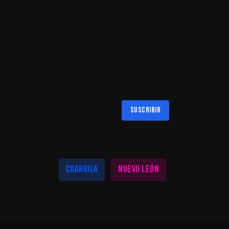
Suscribir
Al suscribirte aceptas nuestra
política de privacidad
LAS MEJORES NOTICIAS EN TU REGIÓN
Coahuila
Nuevo León