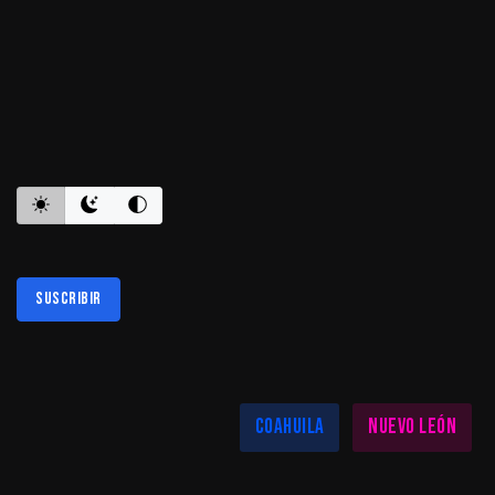
ES INFORMATIVO
Suscribir
Al suscribirte aceptas nuestra
política de privacidad
LAS MEJORES NOTICIAS EN TU REGIÓN
Coahuila
Nuevo León