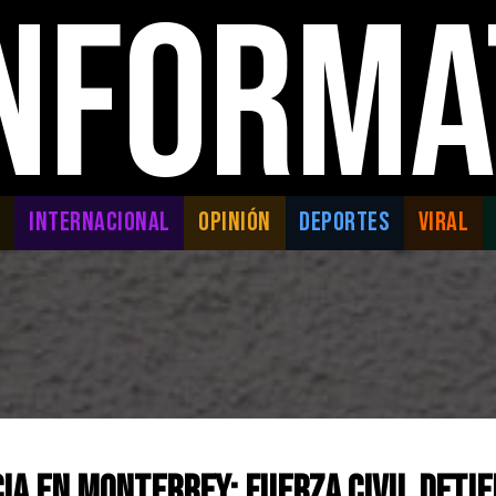
INFORMA
L
INTERNACIONAL
OPINIÓN
DEPORTES
VIRAL
cia en Monterrey: Fuerza Civil Detie