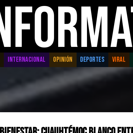
INFORMA
L
INTERNACIONAL
OPINIÓN
DEPORTES
VIRAL
 Bienestar: Cuauhtémoc Blanco entr