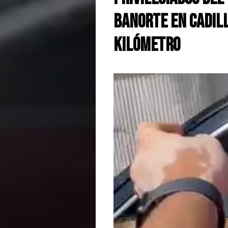
Banorte en Cadill
kilómetro