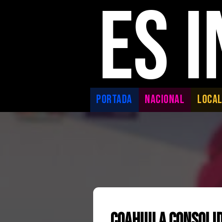
ES 
PORTADA
NACIONAL
LOCA
Coahuila consoli