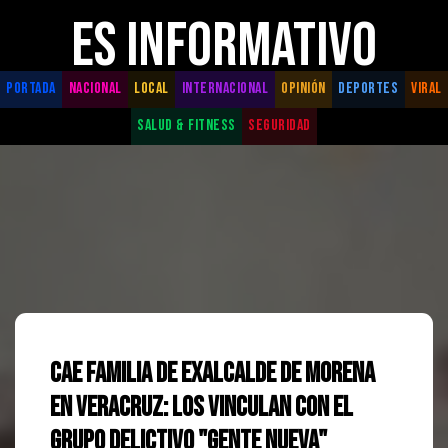
ES INFORMATIVO
PORTADA
NACIONAL
LOCAL
INTERNACIONAL
OPINIÓN
DEPORTES
VIRAL
SALUD & FITNESS
SEGURIDAD
Cae familia de exalcalde de Morena
en Veracruz: los vinculan con el
grupo delictivo "Gente Nueva"