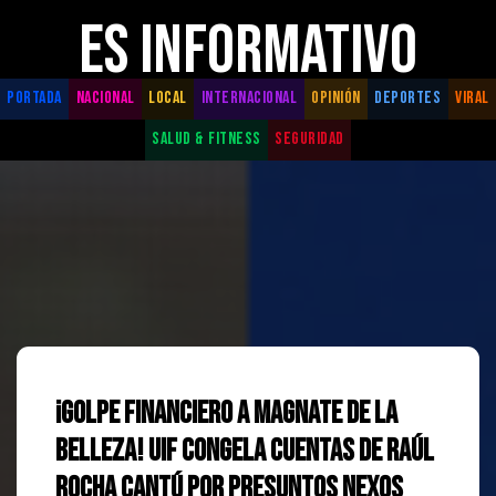
ES INFORMATIVO
PORTADA
NACIONAL
LOCAL
INTERNACIONAL
OPINIÓN
DEPORTES
VIRAL
SALUD & FITNESS
SEGURIDAD
¡Golpe financiero a magnate de la
belleza! UIF congela cuentas de Raúl
Rocha Cantú por presuntos nexos