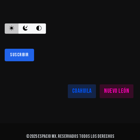
ES INFORMATIVO
Suscribir
Al suscribirte aceptas nuestra
política de privacidad
LAS MEJORES NOTICIAS EN TU REGIÓN
Coahuila
Nuevo León
©2025
ESPACIO MX
. Reservados todos los derechos