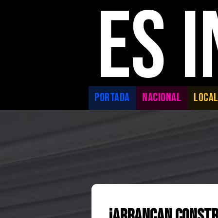
ES 
PORTADA
NACIONAL
LOCA
¡Arrancan constru