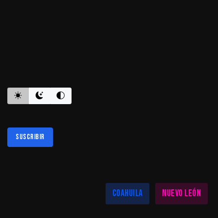
ES INFORMATIVO
Suscribir
Al suscribirte aceptas nuestra
política de privacidad
LAS MEJORES NOTICIAS EN TU REGIÓN
Coahuila
Nuevo León