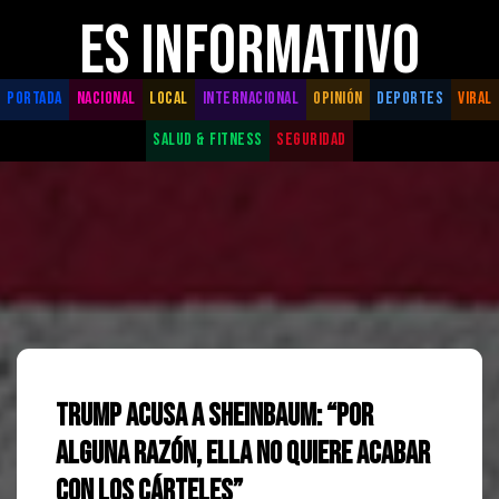
ES INFORMATIVO
PORTADA
NACIONAL
LOCAL
INTERNACIONAL
OPINIÓN
DEPORTES
VIRAL
SALUD & FITNESS
SEGURIDAD
Trump acusa a Sheinbaum: “Por
alguna razón, ella no quiere acabar
con los cárteles”