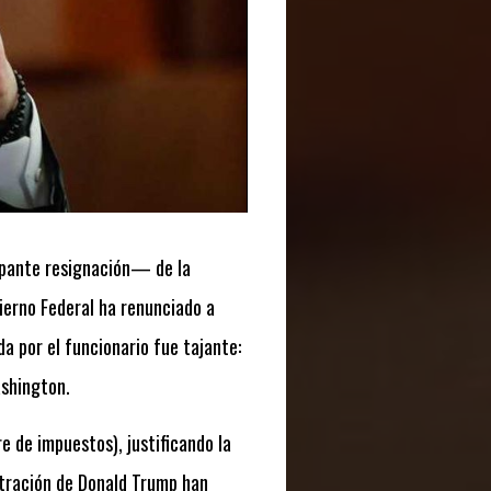
upante resignación— de la
bierno Federal ha renunciado a
a por el funcionario fue tajante:
ashington.
re de impuestos), justificando la
stración de Donald Trump han