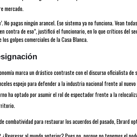
bre mercado.
ee’. No pagas ningún arancel. Ese sistema ya no funciona. Vean toda
en contra de eso”
, justificó el funcionario, en lo que críticos del s
 los golpes comerciales de la Casa Blanca.
resignación
onomía marca un drástico contraste con el discurso oficialista de
celes espejo para defender a la industria nacional frente al nue
rno ha optado por asumir el rol de espectador frente a la relocali
ritorio.
 de combatividad para restaurar los acuerdos del pasado, Ebrard optó
? ¿Regresar al mundo anterior? Pues no, porque no tenemos el pode