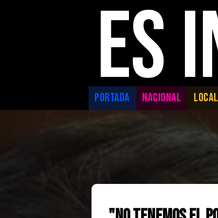
ES 
PORTADA
NACIONAL
LOCA
"No tenemos el p