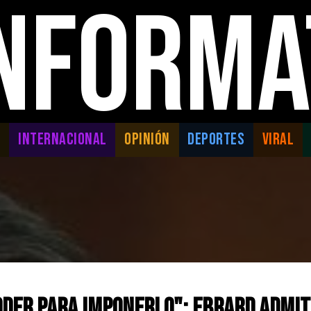
INFORMA
L
INTERNACIONAL
OPINIÓN
DEPORTES
VIRAL
oder para imponerlo": Ebrard admit