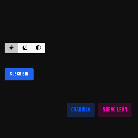
ES INFORMATIVO
Suscribir
Al suscribirte aceptas nuestra
política de privacidad
LAS MEJORES NOTICIAS EN TU REGIÓN
Coahuila
Nuevo León