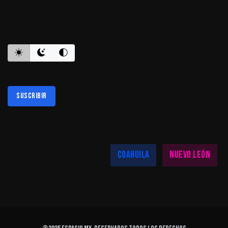
ES INFORMATIVO
Suscribir
Al suscribirte aceptas nuestra
política de privacidad
LAS MEJORES NOTICIAS EN TU REGIÓN
Coahuila
Nuevo León