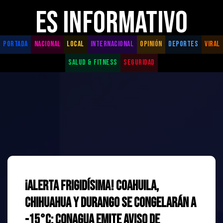
ES INFORMATIVO
PORTADA
NACIONAL
LOCAL
INTERNACIONAL
OPINIÓN
DEPORTES
VIRAL
SALUD & FITNESS
SEGURIDAD
¡ALERTA FRIGIDÍSIMA! Coahuila,
Chihuahua y Durango se congelarán a
-15°C: CONAGUA emite aviso de