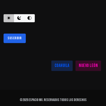
ES INFORMATIVO
Suscribir
Al suscribirte aceptas nuestra
política de privacidad
LAS MEJORES NOTICIAS EN TU REGIÓN
Coahuila
Nuevo León
©2025
ESPACIO MX
. Reservados todos los derechos