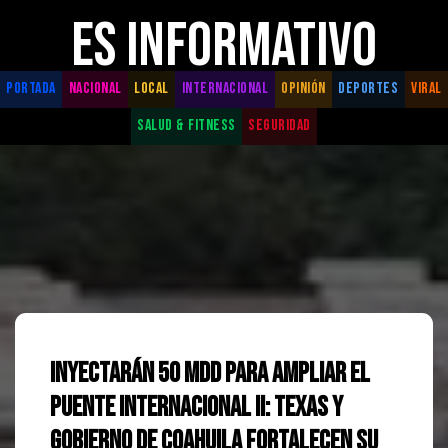
ES INFORMATIVO
PORTADA
NACIONAL
LOCAL
INTERNACIONAL
OPINIÓN
DEPORTES
VIRAL
SALUD & FITNESS
SEGURIDAD
Inyectarán 50 mdd para ampliar el
Puente Internacional II: Texas y
Gobierno de Coahuila fortalecen su