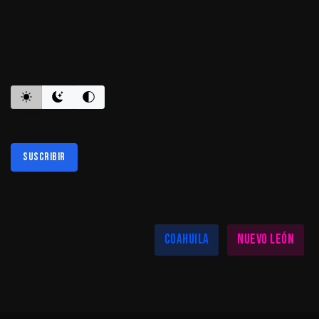
ES INFORMATIVO
Suscribir
Al suscribirte aceptas nuestra
política de privacidad
LAS MEJORES NOTICIAS EN TU REGIÓN
Coahuila
Nuevo León