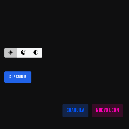
ES INFORMATIVO
Suscribir
Al suscribirte aceptas nuestra
política de privacidad
LAS MEJORES NOTICIAS EN TU REGIÓN
Coahuila
Nuevo León