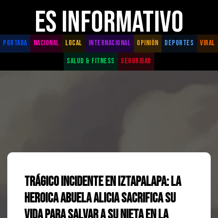
ES INFORMATIVO
PORTADA
NACIONAL
LOCAL
INTERNACIONAL
OPINIÓN
DEPORTES
VIRAL
SALUD & FITNESS
SEGURIDAD
Trágico Incidente en Iztapalapa: La
Heroica Abuela Alicia Sacrifica su
Vida para Salvar a su Nieta en la