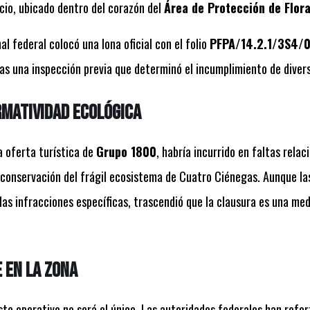
cio, ubicado dentro del corazón del
Área de Protección de Flora
al federal colocó una lona oficial con el folio
PFPA/14.2.1/3S4/
ras una inspección previa que determinó el incumplimiento de diver
matividad ecológica
a oferta turística de
Grupo 1800
, habría incurrido en faltas rela
 conservación del frágil ecosistema de Cuatro Ciénegas. Aunque la
las infracciones específicas, trascendió que la clausura es una me
 en la zona
ste operativo no será el único. Las autoridades federales han refor