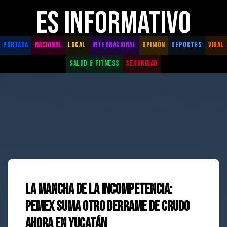
ES INFORMATIVO
PORTADA
NACIONAL
LOCAL
INTERNACIONAL
OPINIÓN
DEPORTES
VIRAL
SALUD & FITNESS
SEGURIDAD
La mancha de la incompetencia:
PEMEX suma otro derrame de crudo
ahora en Yucatán