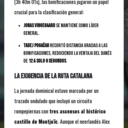
(
3
h
40
m
01
s
), las bonificaciones jugaron un papel
crucial para la clasificación general:
Jonas Vingegaard
se mantiene como líder
general.
Tadej Pogačar
recortó distancia gracias a las
bonificaciones, reduciendo la ventaja del danés
de
12 a solo 6 segundos
.
La exigencia de la ruta catalana
La jornada dominical estuvo marcada por un
trazado ondulado que incluyó un circuito
rompepiernas con
tres ascensos al histórico
castillo de Montjuïc
. Aunque el neerlandés Alex