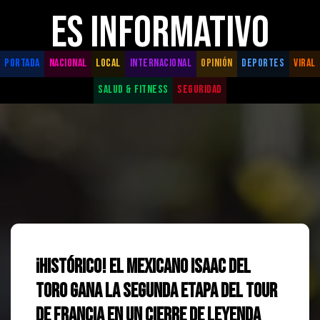
ES INFORMATIVO
PORTADA
NACIONAL
LOCAL
INTERNACIONAL
OPINIÓN
DEPORTES
VIRAL
SALUD & FITNESS
SEGURIDAD
¡Histórico! El mexicano Isaac del
Toro gana la segunda etapa del Tour
de Francia en un cierre de leyenda