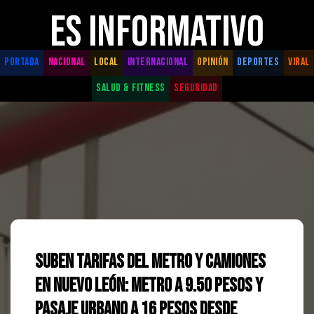
ES INFORMATIVO
PORTADA
NACIONAL
LOCAL
INTERNACIONAL
OPINIÓN
DEPORTES
VIRAL
SALUD & FITNESS
SEGURIDAD
Suben tarifas del Metro y camiones
en Nuevo León: Metro a 9.50 pesos y
pasaje urbano a 16 pesos desde