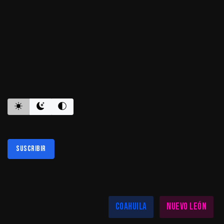
ES INFORMATIVO
Suscribir
Al suscribirte aceptas nuestra
política de privacidad
LAS MEJORES NOTICIAS EN TU REGIÓN
Coahuila
Nuevo León