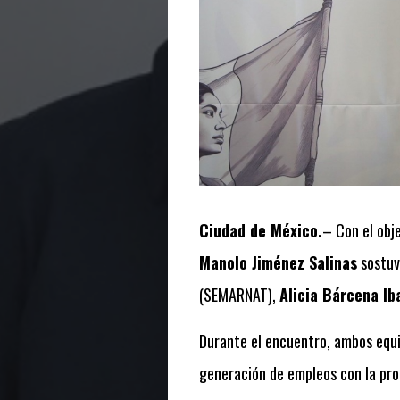
Ciudad de México.
– Con el obj
Manolo Jiménez Salinas
sostuvo
(SEMARNAT),
Alicia Bárcena Ib
Durante el encuentro, ambos equi
generación de empleos con la prot