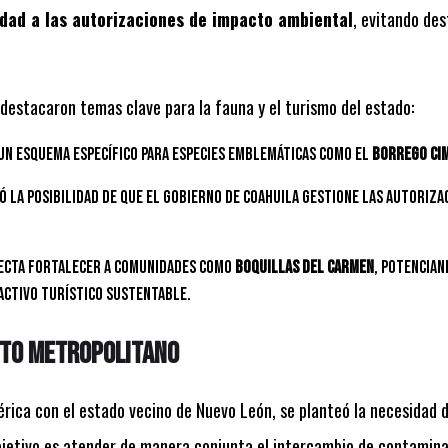
idad a las autorizaciones de impacto ambiental
, evitando des
destacaron temas clave para la fauna y el turismo del estado:
un esquema específico para especies emblemáticas como el
borrego ci
ó la posibilidad de que el Gobierno de Coahuila gestione las autoriza
ecta fortalecer a comunidades como
Boquillas del Carmen
, potencian
ctivo turístico sustentable.
reto metropolitano
érica con el estado vecino de Nuevo León, se planteó la necesidad 
objetivo es atender de manera conjunta el intercambio de contamin