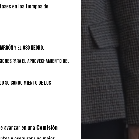
fases en los tiempos de
marrón
y el
oso negro
.
ciones para el aprovechamiento del
do su conocimiento de los
de avanzar en una
Comisión
antes y asegurar una mejor