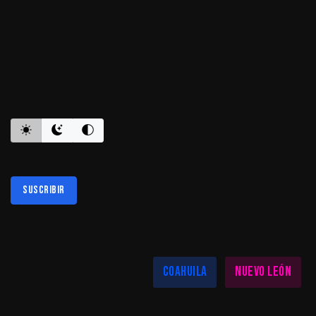
ES INFORMATIVO
Suscribir
Al suscribirte aceptas nuestra
política de privacidad
LAS MEJORES NOTICIAS EN TU REGIÓN
Coahuila
Nuevo León