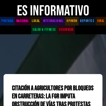
ES INFORMATIVO
PORTADA
NACIONAL
LOCAL
INTERNACIONAL
OPINIÓN
DEPORTES
VIRAL
SALUD & FITNESS
SEGURIDAD
Citación a agricultores por bloqueos
en carreteras: la FGR imputa
obstrucción de vías tras protestas