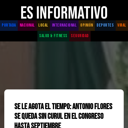
ES INFORMATIVO
PORTADA
NACIONAL
LOCAL
INTERNACIONAL
OPINIÓN
DEPORTES
VIRAL
SALUD & FITNESS
SEGURIDAD
Se le agota el tiempo: Antonio Flores
se queda sin curul en el Congreso
hasta septiembre