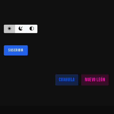
ES INFORMATIVO
Suscribir
Al suscribirte aceptas nuestra
política de privacidad
LAS MEJORES NOTICIAS EN TU REGIÓN
Coahuila
Nuevo León