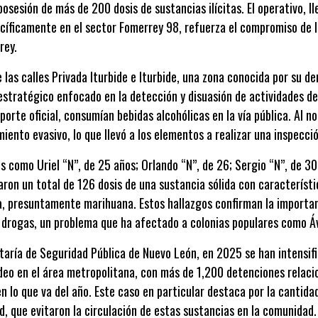
sesión de más de 200 dosis de sustancias ilícitas. El operativo, l
cíficamente en el sector Fomerrey 98, refuerza el compromiso de l
rey.
e las calles Privada Iturbide e Iturbide, una zona conocida por su d
estratégico enfocado en la detección y disuasión de actividades deli
porte oficial, consumían bebidas alcohólicas en la vía pública. Al not
to evasivo, lo que llevó a los elementos a realizar una inspecció
s como Uriel “N”, de 25 años; Orlando “N”, de 26; Sergio “N”, de 30;
ron un total de 126 dosis de una sustancia sólida con característic
ca, presuntamente marihuana. Estos hallazgos confirman la importan
e drogas, un problema que ha afectado a colonias populares como Á
taría de Seguridad Pública de Nuevo León, en 2025 se han intensifi
eo en el área metropolitana, con más de 1,200 detenciones relaci
n lo que va del año. Este caso en particular destaca por la cantida
d, que evitaron la circulación de estas sustancias en la comunidad.