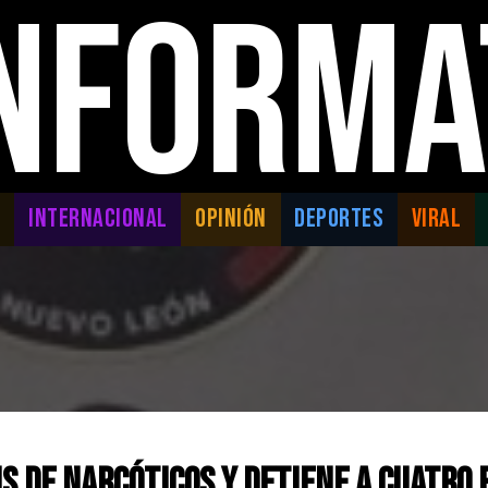
INFORMA
L
INTERNACIONAL
OPINIÓN
DEPORTES
VIRAL
s de Narcóticos y Detiene a Cuatro