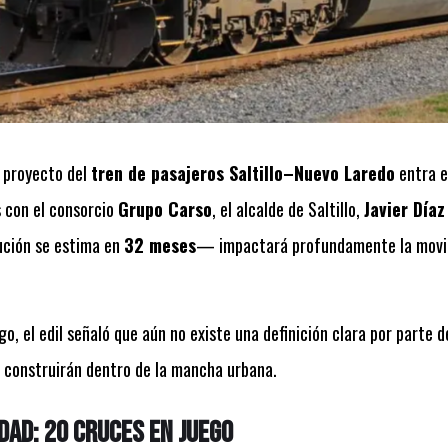
 proyecto del
tren de pasajeros Saltillo–Nuevo Laredo
entra e
s con el consorcio
Grupo Carso
, el alcalde de Saltillo,
Javier Día
ción se estima en
32 meses
— impactará profundamente la movili
go, el edil señaló que aún no existe una definición clara por parte
e construirán dentro de la mancha urbana.
idad: 20 cruces en juego