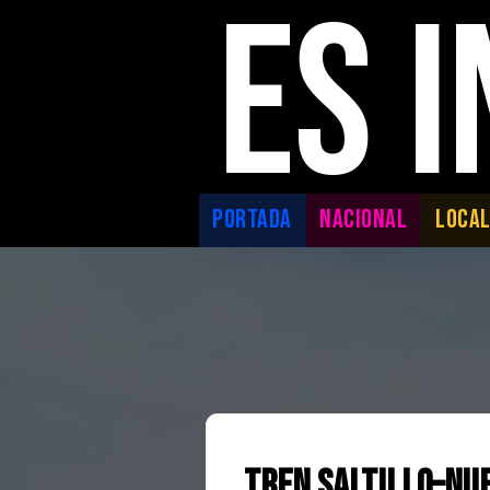
ES 
PORTADA
NACIONAL
LOCA
Tren Saltillo–Nue