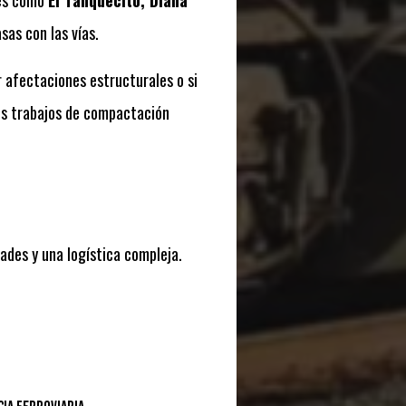
res como
El Tanquecito, Diana
sas con las vías.
 afectaciones estructurales o si
los trabajos de compactación
dades y una logística compleja.