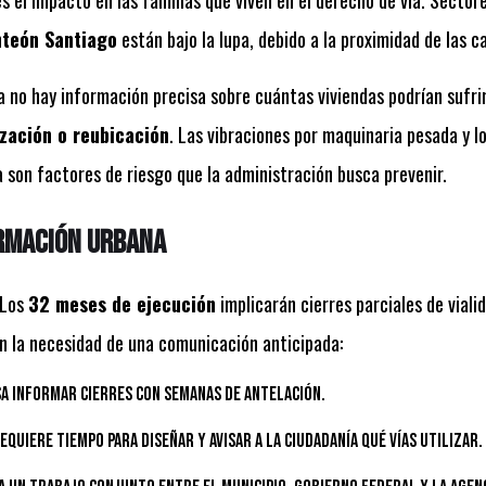
s el impacto en las familias que viven en el derecho de vía. Secto
teón Santiago
están bajo la lupa, debido a la proximidad de las ca
 no hay información precisa sobre cuántas viviendas podrían sufrir
zación o reubicación
. Las vibraciones por maquinaria pesada y 
a son factores de riesgo que la administración busca prevenir.
rmación urbana
 Los
32 meses de ejecución
implicarán cierres parciales de viali
 en la necesidad de una comunicación anticipada:
sa informar cierres con semanas de antelación.
equiere tiempo para diseñar y avisar a la ciudadanía qué vías utilizar.