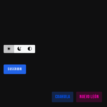
ES INFORMATIVO
Suscribir
Al suscribirte aceptas nuestra
política de privacidad
LAS MEJORES NOTICIAS EN TU REGIÓN
Coahuila
Nuevo León