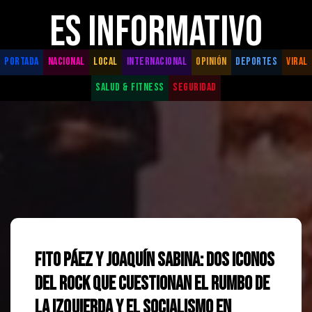
ES INFORMATIVO
PORTADA
NACIONAL
LOCAL
INTERNACIONAL
OPINIÓN
DEPORTES
VIRAL
SALUD & FITNESS
SEGURIDAD
Fito Páez y Joaquín Sabina: Dos iconos
del rock que cuestionan el rumbo de
la izquierda y el socialismo en