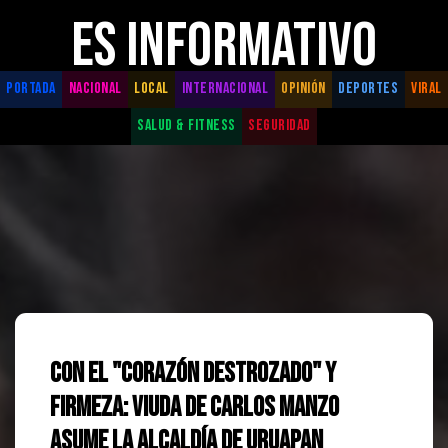
ES INFORMATIVO
PORTADA
NACIONAL
LOCAL
INTERNACIONAL
OPINIÓN
DEPORTES
VIRAL
SALUD & FITNESS
SEGURIDAD
Con el "Corazón Destrozado" y
Firmeza: Viuda de Carlos Manzo
Asume la Alcaldía de Uruapan